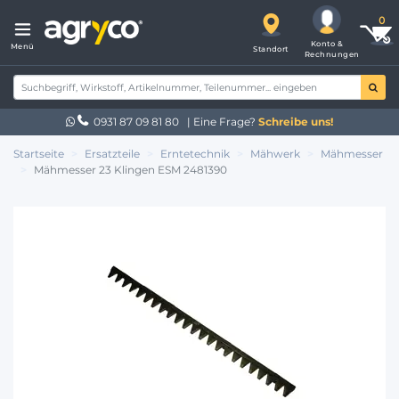
Konto &
Menü
Standort
Rechnungen
0931 87 09 81 80
| Eine Frage?
Schreibe uns!
Startseite
Ersatzteile
Erntetechnik
Mähwerk
Mähmesser
Mähmesser 23 Klingen ESM 2481390