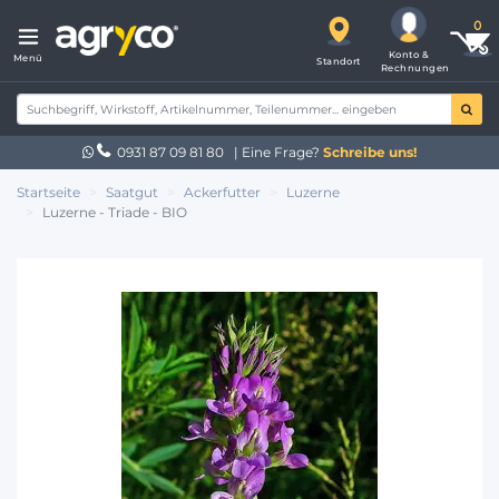
Konto &
Menü
Standort
Rechnungen
0931 87 09 81 80
| Eine Frage?
Schreibe uns!
Startseite
Saatgut
Ackerfutter
Luzerne
Luzerne - Triade - BIO