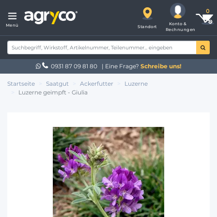
Konto &
Menü
Standort
Rechnungen
0931 87 09 81 80
| Eine Frage?
Schreibe uns!
Startseite
Saatgut
Ackerfutter
Luzerne
Luzerne geimpft - Giulia