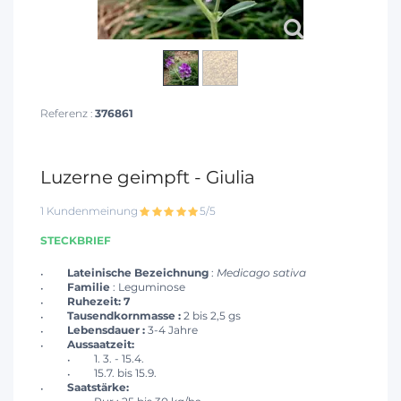
Referenz :
376861
Luzerne geimpft - Giulia
1 Kundenmeinung
5/5
STECKBRIEF
Lateinische Bezeichnung
:
Medicago sativa
Familie
: Leguminose
Ruhezeit: 7
Tausendkornmasse :
2 bis 2,5 gs
Lebensdauer :
3-4 Jahre
Aussaatzeit:
1. 3. - 15.4.
15.7. bis 15.9.
Saatstärke: