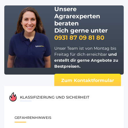
Unsere
Agrarexperten
beraten
Dich gerne unter
0931 87 09 81 80
Unser Team ist von Montag bis
Freitag für dich erreichbar
und
erstellt dir gerne
Angebote zu
Bestpreisen.
Zum Kontaktformular
KLASSIFIZIERUNG UND SICHERHEIT
GEFAHRENHINWEIS