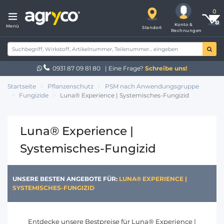
Konto &
Menü
Standort
Rechnungen
0931 87 09 81 80
| Eine Frage?
Schreibe uns!
Startseite
Pflanzenschutz
PSM nach Anwendungsgruppe
Fungizide
Luna® Experience | Systemisches-Fungizid
Luna® Experience |
Systemisches-Fungizid
UNSERE BESTEN ANGEBOTE FÜR:
LUNA® EXPERIENCE |
SYSTEMISCHES-FUNGIZID
Entdecke unsere Bestpreise für Luna® Experience |