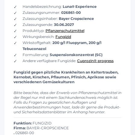
Handelsbezeichnung:
Luna® Experience
Zulassungsnummer:
026861-00
Zulassungsinhaber:
Bayer Cropscience
Zulassungsende:
30.06.2027
Produkttyp:
Pflanzenschutzmittel
Wirkungsbereich:
Fungizid
Wirkstoffgehalt:
200 g/l Fluopyram, 200 g/l
Tebuconazol
Formulierung:
Suspensionskonzentrat (SC)
Andere verfügbare Fungizide:
Cuprozin® progress
Fungizid gegen pilzliche Krankheiten an Keltertrauben,
Kernobst, Kirschen, Pflaumen, Pfirsich, Aprikose sowie
verschiedenen Gemüsekulturen
Bitte beachte, dass der Erwerb von Pflanzenschutzmittel in
der Regel nur mit einem Sachkundenachweis möglich ist.
Falls du Fragen zu gesetzlichen Auflagen und
Anwenderbestimmungen hast, lade dir gerne die Produkt-
und Sicherheitsdattenblätter im Anhang herunter.
Funktion:
FUNGIZID
Firma:
BAYER-CROPSCIENCE
.
026861-00