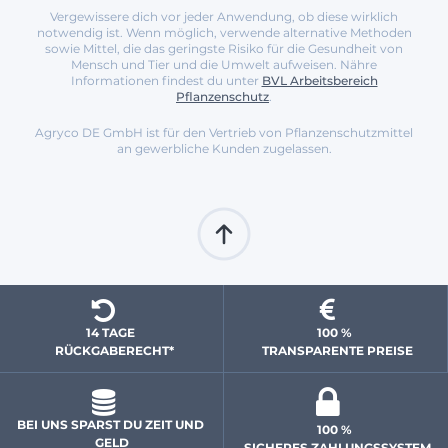
Vergewissere dich vor jeder Anwendung, ob diese wirklich
notwendig ist. Wenn möglich, verwende alternative Methoden
sowie Mittel, die das geringste Risiko für die Gesundheit von
Mensch und Tier und die Umwelt aufweisen. Nähre
Informationen findest du unter
BVL Arbeitsbereich
Pflanzenschutz
.
Agryco DE GmbH ist für den Vertrieb von Pflanzenschutzmittel
an gewerbliche Kunden zugelassen.
14 TAGE 
100 % 
  RÜCKGABERECHT*
 TRANSPARENTE PREISE
BEI UNS SPARST DU ZEIT UND 
100 % 
GELD
 SICHERES ZAHLUNGSSYSTEM