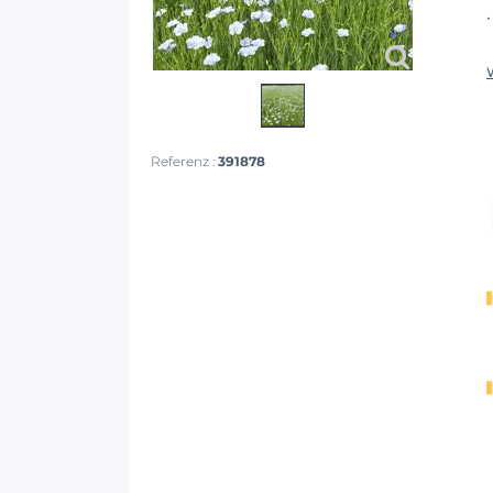
Referenz :
391878