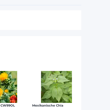
 - CW99OL
Mexikanische Chia