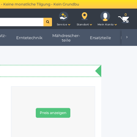
ine monatliche Tilgung • Kein Grundbucheintrag •
Mehr erfahren →
Service
Standort
Mein Konto
tz-
Mähdrescher-
Erntetechnik
Ersatzteile
Hofbeda
teile
Preis anzeigen