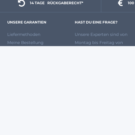
14 TAGE 
  RÜCKGABERECHT*
100
UNSERE GARANTIEN
HAST DU EINE FRAGE?
Liefermethoden
Unsere Experten
sind von
Meine Bestellung
Montag bis Freitag von
verfolgen
8:00 bis 12:00 und 13:00
Zahlungsmethoden
bis 17:00 Uhr unter
Versandkosten
0931 87 09 81 80
für dich
Rückgabe und Ersatz
da.
Unsere Marken
Häufig gestellte Fragen
So kaufst Du bei uns ein
Werden Sie Verkäufer bei
Agryco
100 % SICHERES ZAHLUNGSSYSTEM