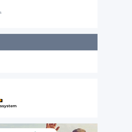
s
gssystem