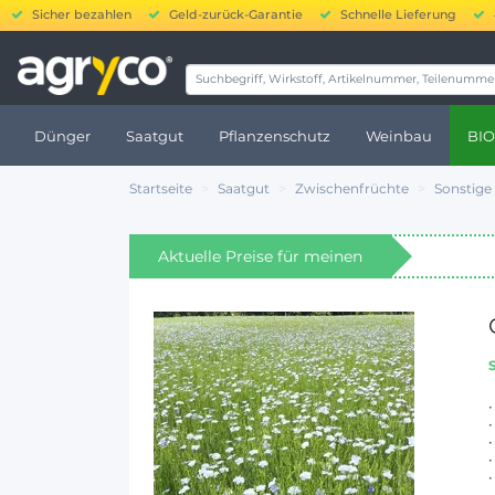
Sicher bezahlen
Geld-zurück-Garantie
Schnelle Lieferung
20.000 
Dünger
Saatgut
Pflanzenschutz
Weinbau
BIO
Startseite
Saatgut
Zwischenfrüchte
Sonstige
Aktuelle Preise für meinen
Standort anzeigen