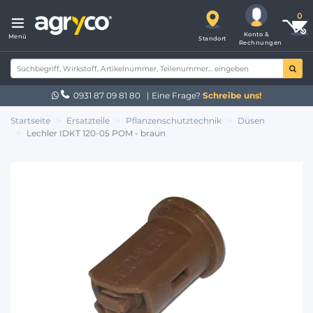
Konto &
Menü
Standort
Rechnungen
0931 87 09 81 80
| Eine Frage?
Schreibe uns!
Startseite
Ersatzteile
Pflanzenschutztechnik
Düsen
Lechler IDKT 120-05 POM - braun