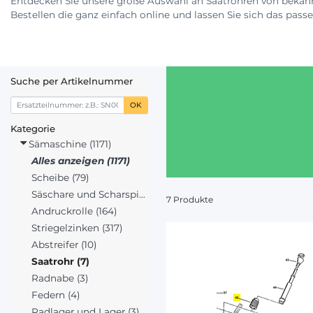
Entdecken Sie unsere große Auswahl an Saatrohren von bekan
Bestellen die ganz einfach online und lassen Sie sich das passend
Suche per Artikelnummer
OK
Kategorie
Sämaschine (1171)
Alles anzeigen (1171)
Scheibe (79)
Säschare und Scharspitzen (162)
7 Produkte
Andruckrolle (164)
Striegelzinken (317)
Abstreifer (10)
Saatrohr (7)
Radnabe (3)
Federn (4)
Radlager und Lager (3)