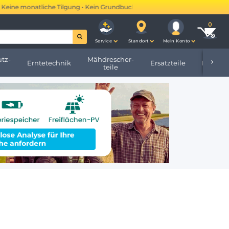
ine monatliche Tilgung • Kein Grundbucheintrag •
Mehr erfahren →
Service
Standort
Mein Konto
tz-
Mähdrescher-
Erntetechnik
Ersatzteile
Hofbeda
teile