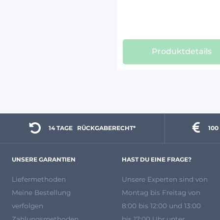
Produktdetails
14 TAGE 
  RÜCKGABERECHT*
100
UNSERE GARANTIEN
HAST DU EINE FRAGE?
Liefermethoden
Unsere Experten
sind von
Meine Bestellung
Montag bis Freitag von
verfolgen
8:00 bis 12:00 und 13:00
Zahlungsmethoden
bis 17:00 Uhr unter