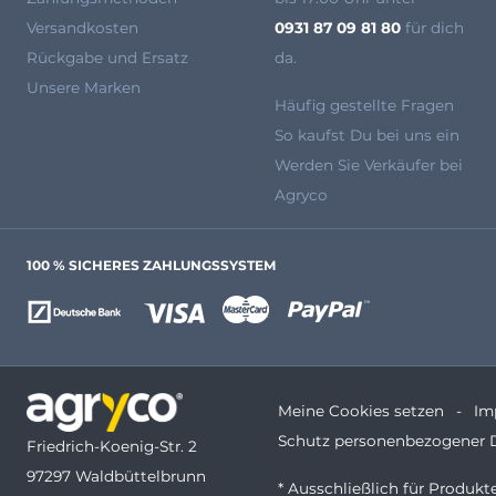
Versandkosten
0931 87 09 81 80
für dich
Rückgabe und Ersatz
da.
Unsere Marken
Häufig gestellte Fragen
So kaufst Du bei uns ein
Werden Sie Verkäufer bei
Agryco
100 % SICHERES ZAHLUNGSSYSTEM
Meine Cookies setzen
Im
Schutz personenbezogener 
Friedrich-Koenig-Str. 2
97297 Waldbüttelbrunn
* Ausschließlich für Produk