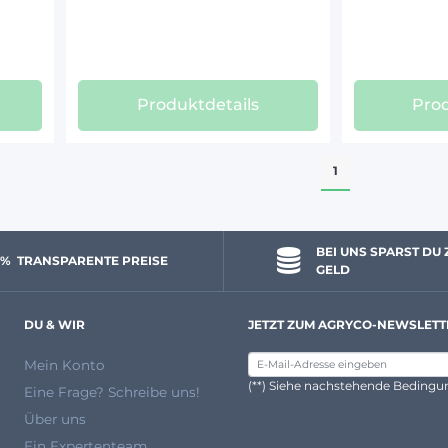
Produktdetails
Prod
1
BEI UNS SPARST DU 
 % 
 TRANSPARENTE PREISE
GELD
DU & WIR
JETZT ZUM AGRYCO-NEWSLETT
Mein Konto
(**) Siehe nachstehende Beding
Eine Frage? Schreibe uns!
Über uns
Ein Expertenteam