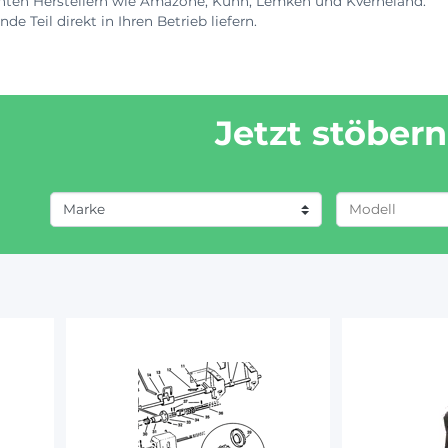
nten Herstellern wie Amazone, Kuhn, Lemken und Kverneland.
e Teil direkt in Ihren Betrieb liefern.
Jetzt stöbern
Marke
RABE (2)