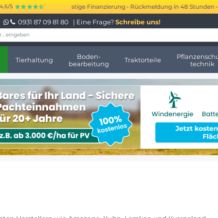
bis 250.000 € kurzfristige Finanzierung • Rückmeldung in 48 Stunden • Ke
4,6/5
0931 87 09 81 80
| Eine Frage?
Schreibe uns!
Boden-
Pflanzenschu
Tierhaltung
Traktorteile
bearbeitung
technik