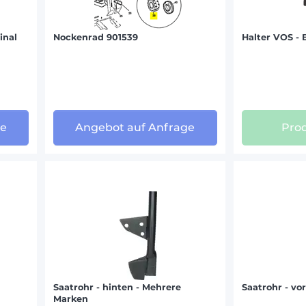
inal
Nockenrad 901539
Halter VOS - 
ge
Angebot auf Anfrage
Prod
Saatrohr - hinten - Mehrere
Saatrohr - vo
Marken