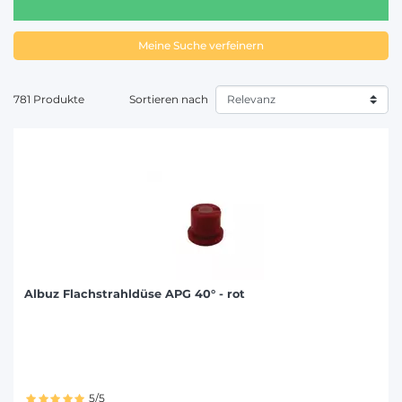
Meine Suche verfeinern
781 Produkte
Sortieren nach
Albuz Flachstrahldüse APG 40° - rot
5/5