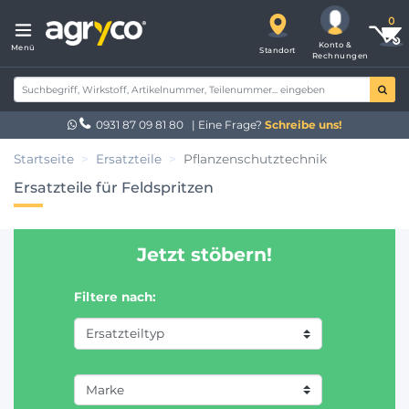
Konto &
Menü
Standort
Rechnungen
0931 87 09 81 80
| Eine Frage?
Schreibe uns!
Startseite
Ersatzteile
Pflanzenschutztechnik
Ersatzteile für Feldspritzen
Jetzt stöbern!
Filtere nach: