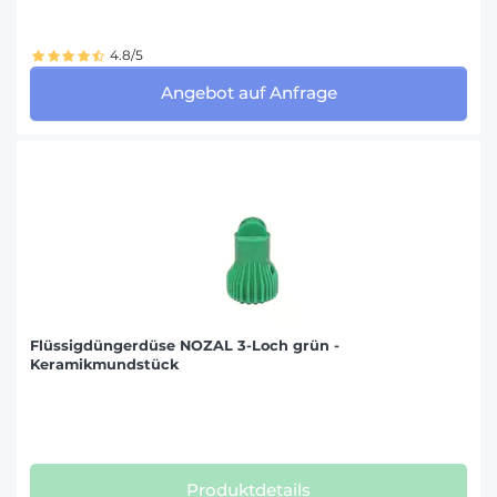
4.8/5
Angebot auf Anfrage
Flüssigdüngerdüse NOZAL 3-Loch grün -
Keramikmundstück
Produktdetails