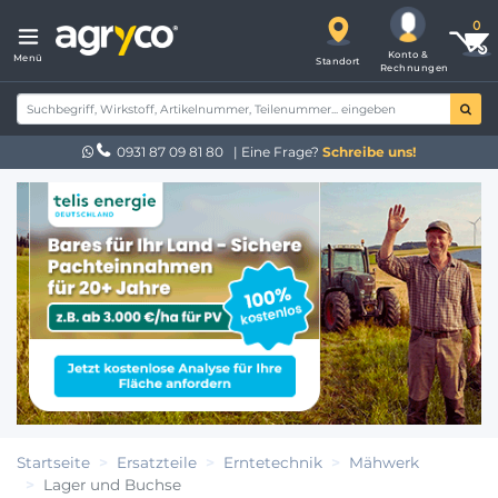
Konto &
Menü
Standort
Rechnungen
0931 87 09 81 80
| Eine Frage?
Schreibe uns!
Startseite
Ersatzteile
Erntetechnik
Mähwerk
Lager und Buchse