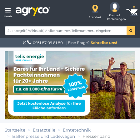
Konto &
Menü
Standort
Rechnungen
0931 87 09 81 80
| Eine Frage?
Schreibe uns!
Startseite
Ersatzteile
Erntetechnik
Ballenpresse und Ladewagen
Pressenband