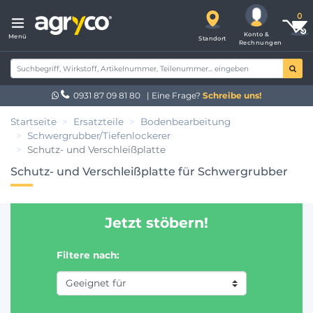
Konto &
Menü
Standort
Rechnungen
0931 87 09 81 80
| Eine Frage?
Schreibe uns!
Startseite
Ersatzteile
Bodenbearbeitung
Schwergrubber/Tiefenlockerer
Schutz- und Verschleißplatte
Schutz- und Verschleißplatte für Schwergrubber
Jetzt stöbern!
Filtere nach: