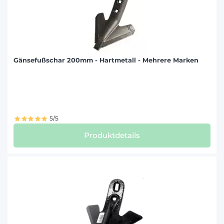
KÖCKERLING (13)
MASCHIO GASPARDO (2)
Gänsefußschar 200mm - Hartmetall - Mehrere Marken
QUIVOGNE (1)
RAU (1)
RELIGIEUX FRÈRES (1)
5/5
Produktdetails