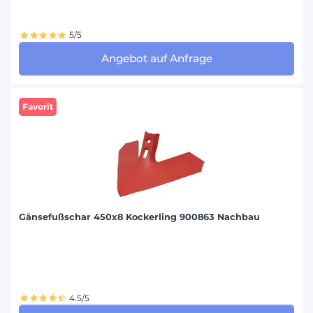
5/5
Angebot auf Anfrage
Favorit
Gänsefußschar 450x8 Kockerling 900863 Nachbau
4.5/5