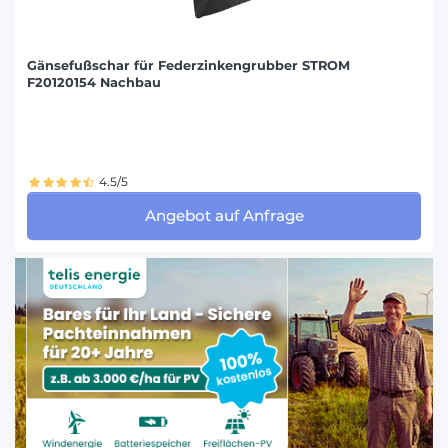
Gänsefußschar für Federzinkengrubber STROM
F20120154 Nachbau
4.5/5
Angebot auf Anfrage