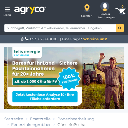
Konto &
Menü
Standort
Rechnungen
0931 87 09 81 80
| Eine Frage?
Schreibe uns!
Startseite
Ersatzteile
Bodenbearbeitung
Federzinkengrubber
Gänsefußschar