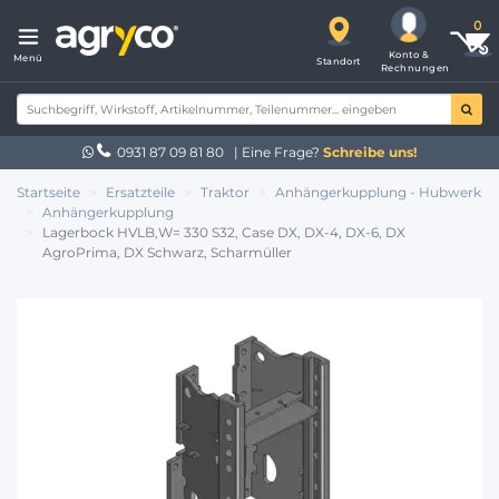
Konto &
Menü
Standort
Rechnungen
0931 87 09 81 80
| Eine Frage?
Schreibe uns!
Startseite
Ersatzteile
Traktor
Anhängerkupplung - Hubwerk
Anhängerkupplung
Lagerbock HVLB,W= 330 S32, Case DX, DX-4, DX-6, DX
AgroPrima, DX Schwarz, Scharmüller