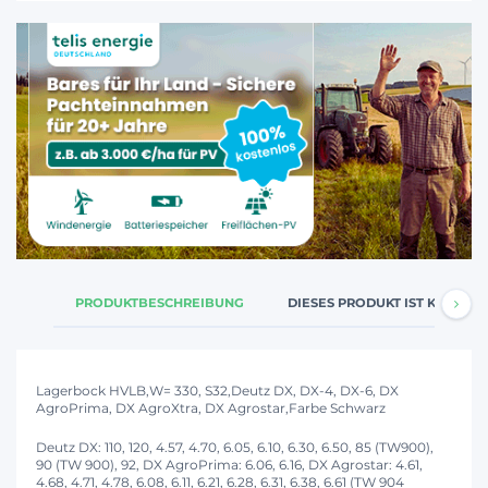
PRODUKTBESCHREIBUNG
DIESES PRODUKT IST KOMPATI
Lagerbock HVLB,W= 330, S32,Deutz DX, DX-4, DX-6, DX
AgroPrima, DX AgroXtra, DX Agrostar,Farbe Schwarz
Deutz DX: 110, 120, 4.57, 4.70, 6.05, 6.10, 6.30, 6.50, 85 (TW900),
90 (TW 900), 92, DX AgroPrima: 6.06, 6.16, DX Agrostar: 4.61,
4.68, 4.71, 4.78, 6.08, 6.11, 6.21, 6.28, 6.31, 6.38, 6.61 (TW 904