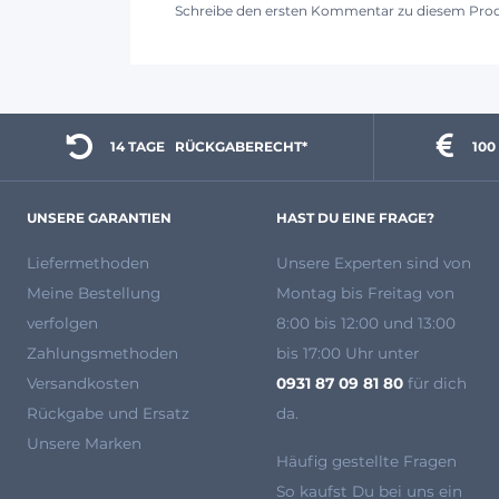
Schreibe den ersten Kommentar zu diesem Pro
14 TAGE 
  RÜCKGABERECHT*
100
UNSERE GARANTIEN
HAST DU EINE FRAGE?
Liefermethoden
Unsere Experten
sind von
Meine Bestellung
Montag bis Freitag von
verfolgen
8:00 bis 12:00 und 13:00
Zahlungsmethoden
bis 17:00 Uhr unter
Versandkosten
0931 87 09 81 80
für dich
Rückgabe und Ersatz
da.
Unsere Marken
Häufig gestellte Fragen
So kaufst Du bei uns ein