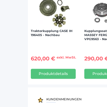
Traktorkupplung CASE IH
Kupplungssatz
196405 - Nachbau
MASSEY FER
VPG9563 - N
620,00 €
290,00 
exkl. MwSt.
Produktdetails
Produkt
KUNDENMEINUNGEN