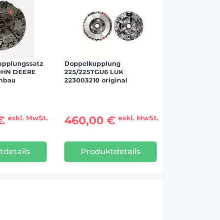
upplungssatz
Doppelkupplung
JOHN DEERE
225/225TGU6 LUK
chbau
223003210 original
 €
460,00 €
exkl. MwSt.
exkl. MwSt.
tdetails
Produktdetails