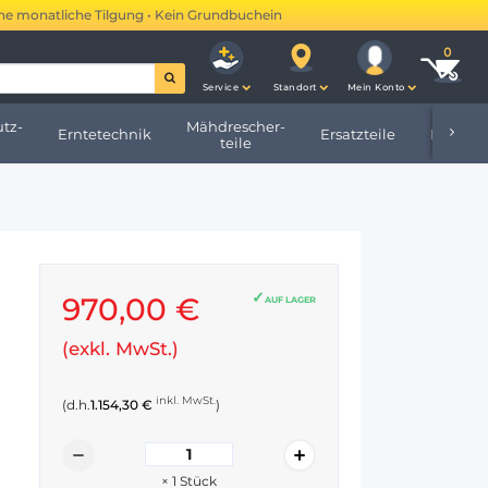
monatliche Tilgung • Kein Grundbucheintrag •
Mehr erfahren →
Service
Standort
Mein Konto
tz-
Mähdrescher-
Erntetechnik
Ersatzteile
Hofbeda
teile
970,00 €
AUF LAGER
(exkl. MwSt.)
inkl. MwSt.
(d.h.
1.154,30 €
)
×
1
Stück