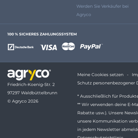
Werden Sie Verkäufer bei
Agryco
100 % SICHERES ZAHLUNGSSYSTEM
Meine Cookies setzen
Im
Schutz personenbezogener 
Friedrich-Koenig-Str. 2
97297 Waldbüttelbrunn
* Ausschließlich für Produk
© Agryco 2026
** Wir verwenden deine E-Ma
Rabatte usw.). Unsere Newsl
unsere Kommunikation verbe
in jedem Newsletter abmelde
Datenschutzrichtlinie
.