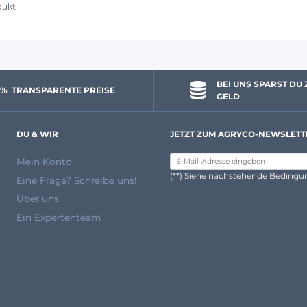
dukt
BEI UNS SPARST DU 
 % 
 TRANSPARENTE PREISE
GELD
DU & WIR
JETZT ZUM AGRYCO-NEWSLETT
Mein Konto
(**) Siehe nachstehende Beding
Eine Frage? Schreibe uns!
Über uns
Ein Expertenteam