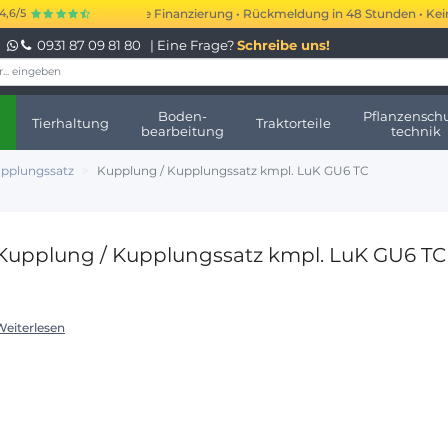
250.000 € kurzfristige Finanzierung • Rückmeldung in 48 Stunden • Keine 
4,6/5
0931 87 09 81 80
| Eine Frage?
Schreibe uns!
Boden-
Pflanzenschu
Tierhaltung
Traktorteile
bearbeitung
technik
pplungssatz
Kupplung / Kupplungssatz kmpl. LuK GU6 TC
Kupplung / Kupplungssatz kmpl. LuK GU6 TC
Weiterlesen