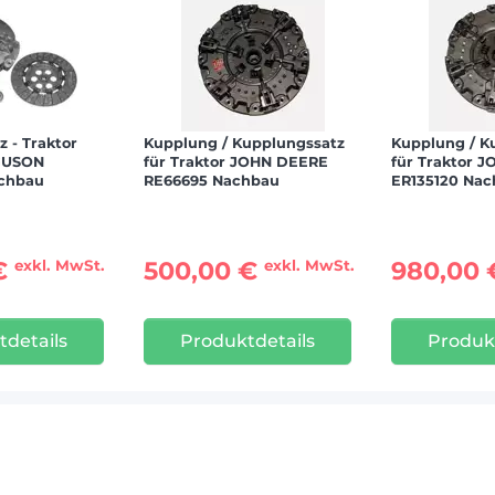
 - Traktor
Kupplung / Kupplungssatz
Kupplung / K
GUSON
für Traktor JOHN DEERE
für Traktor 
achbau
RE66695 Nachbau
ER135120 Na
€
500,00 €
980,00
exkl. MwSt.
exkl. MwSt.
details
Produktdetails
Produk