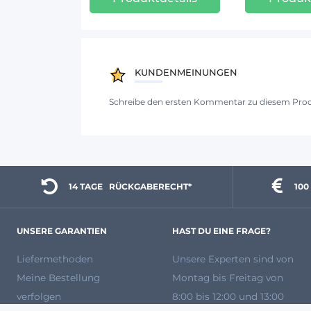
KUNDENMEINUNGEN
Schreibe den ersten Kommentar zu diesem Pro
14 TAGE 
  RÜCKGABERECHT*
100
UNSERE GARANTIEN
HAST DU EINE FRAGE?
Liefermethoden
Unsere Experten
sind von
Meine Bestellung
Montag bis Freitag von
verfolgen
8:00 bis 12:00 und 13:00