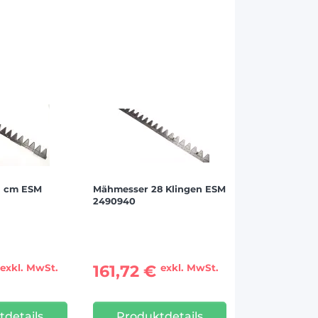
1 cm ESM
Mähmesser 28 Klingen ESM
2490940
€
161,72 €
exkl. MwSt.
exkl. MwSt.
tdetails
Produktdetails