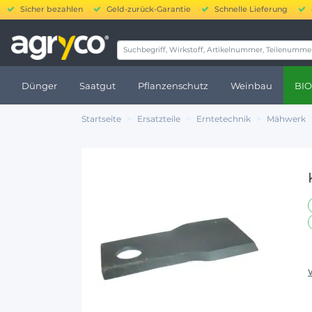
Sicher bezahlen
Geld-zurück-Garantie
Schnelle Lieferung
20
Dünger
Saatgut
Pflanzenschutz
Weinbau
BIO
Startseite
Ersatzteile
Erntetechnik
Mähwerk