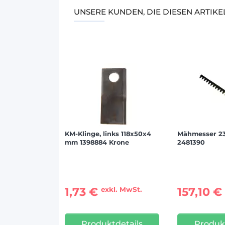
UNSERE KUNDEN, DIE DIESEN ARTIK
KM-Klinge, links 118x50x4
Mähmesser 23
mm 1398884 Krone
2481390
1,73 €
157,10 
exkl. MwSt.
Produktdetails
Produkt