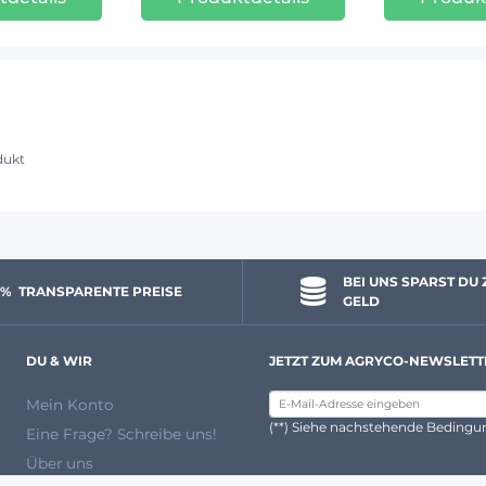
dukt
BEI UNS SPARST DU 
 % 
 TRANSPARENTE PREISE
GELD
DU & WIR
JETZT ZUM AGRYCO-NEWSLETT
Mein Konto
(**) Siehe nachstehende Beding
Eine Frage? Schreibe uns!
Über uns