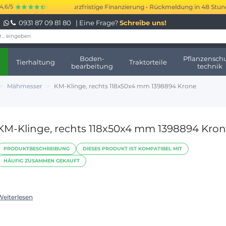
.000 bis 250.000 € kurzfristige Finanzierung • Rückmeldung in 48 Stunden 
4,6/5
0931 87 09 81 80
| Eine Frage?
Schreibe uns!
Boden-
Pflanzenschu
Tierhaltung
Traktorteile
bearbeitung
technik
Mähmesser
KM-Klinge, rechts 118x50x4 mm 1398894 Krone
KM-Klinge, rechts 118x50x4 mm 1398894 Kro
PRODUKTBESCHREIBUNG
DIESES PRODUKT IST KOMPATIBEL MIT
HÄUFIG ZUSAMMEN GEKAUFT
Weiterlesen