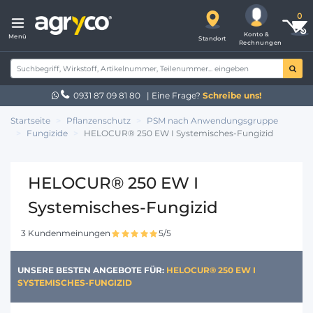
Konto &
Menü
Standort
Rechnungen
0931 87 09 81 80
| Eine Frage?
Schreibe uns!
Startseite
Pflanzenschutz
PSM nach Anwendungsgruppe
Fungizide
HELOCUR® 250 EW I Systemisches-Fungizid
HELOCUR® 250 EW I
Systemisches-Fungizid
3 Kundenmeinungen
5/5
UNSERE BESTEN ANGEBOTE FÜR:
HELOCUR® 250 EW I
SYSTEMISCHES-FUNGIZID