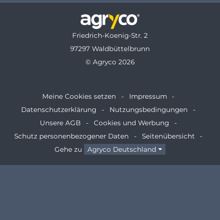
Friedrich-Koenig-Str. 2
97297 Waldbüttelbrunn
© Agryco 2026
Meine Cookies setzen
Impressum
Datenschutzerklärung
Nutzungsbedingungen
Unsere AGB
Cookies und Werbung
Schutz personenbezogener Daten
Seitenübersicht
Gehe zu
Agryco Deutschland
* Ausschließlich für Produkte der Kategorie Ersatzteile
und Werkzeuge mit dem Hinweis „Bis zu 15 %
Wiedereinlagerungskosten“.
** Wir verwenden deine E-Mail-Adresse ausschließlich für