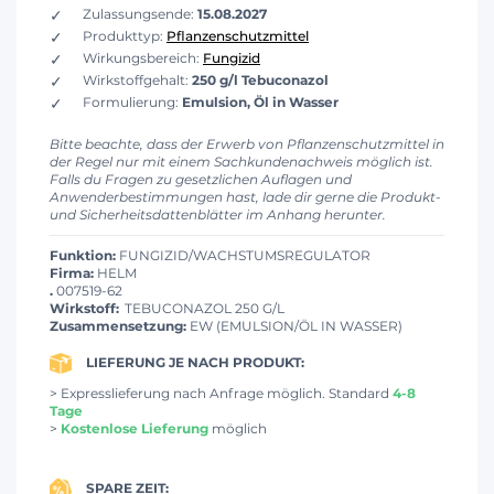
Zulassungsende:
15.08.2027
Produkttyp:
Pflanzenschutzmittel
Wirkungsbereich:
Fungizid
Wirkstoffgehalt:
250 g/l Tebuconazol
Formulierung:
Emulsion, Öl in Wasser
Bitte beachte, dass der Erwerb von Pflanzenschutzmittel in
der Regel nur mit einem Sachkundenachweis möglich ist.
Falls du Fragen zu gesetzlichen Auflagen und
Anwenderbestimmungen hast, lade dir gerne die Produkt-
und Sicherheitsdattenblätter im Anhang herunter.
Funktion:
FUNGIZID/WACHSTUMSREGULATOR
Firma:
HELM
.
007519-62
Wirkstoff:
TEBUCONAZOL 250 G/L
Zusammensetzung:
EW (EMULSION/ÖL IN WASSER)
LIEFERUNG JE NACH PRODUKT:
> Expresslieferung nach Anfrage möglich. Standard
4-8
Tage
>
Kostenlose Lieferung
möglich
SPARE ZEIT: