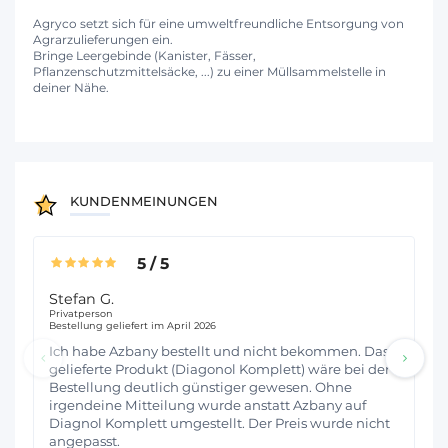
Agryco setzt sich für eine umweltfreundliche Entsorgung von
Agrarzulieferungen ein.
Bringe Leergebinde (Kanister, Fässer,
Pflanzenschutzmittelsäcke, ...) zu einer Müllsammelstelle in
deiner Nähe.
KUNDENMEINUNGEN
5
/
5
Stefan G.
Be
Privatperson
Ac
Bestellung geliefert im April 2026
Bes
Ich habe Azbany bestellt und nicht bekommen. Das
pü
gelieferte Produkt (Diagonol Komplett) wäre bei der
Bestellung deutlich günstiger gewesen. Ohne
irgendeine Mitteilung wurde anstatt Azbany auf
Diagnol Komplett umgestellt. Der Preis wurde nicht
angepasst.