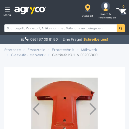
Konto &
Menü
Standort
Rechnungen
0931 87 09 81 80
| Eine Frage?
Schreibe uns!
Startseite
Ersatzteile
Erntetechnik
Mähwerk
Gleitkufe - Mähwerk
Gleitkufe KUHN 56205800