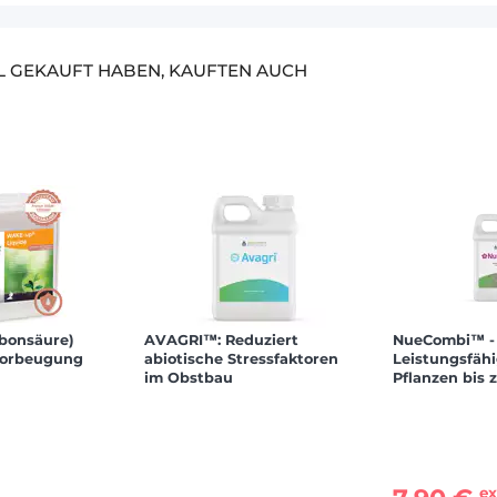
EL GEKAUFT HABEN, KAUFTEN AUCH
bonsäure)
AVAGRI™: Reduziert
NueCombi™ - 
Vorbeugung
abiotische Stressfaktoren
Leistungsfähi
im Obstbau
Pflanzen bis 
ex