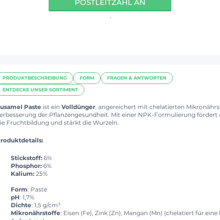
POSTLEITZAHL AN
.
PRODUKTBESCHREIBUNG
FORM
FRAGEN & ANTWORTEN
ENTDECKE UNSER SORTIMENT
usamel Paste
ist ein
Volldünger
, angereichert mit chelatierten Mikronährs
erbesserung der Pflanzengesundheit. Mit einer NPK-Formulierung fördert e
ie Fruchtbildung und stärkt die Wurzeln.
roduktdetails:
Stickstoff:
6%
Phosphor:
6%
Kalium:
25%
Form
: Paste
pH
: 1,7%
Dichte
: 1,5 g/cm³
Mikronährstoffe
: Eisen (Fe), Zink (Zn), Mangan (Mn) (chelatiert für eine