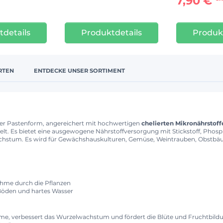
7,90 €
details
Produktdetails
Produk
RTEN
ENTDECKE UNSER SORTIMENT
ver Pastenform, angereichert mit hochwertigen
chelierten Mikronährstoff
ckelt. Es bietet eine ausgewogene Nährstoffversorgung mit Stickstoff, Phos
wachstum. Es wird für Gewächshauskulturen, Gemüse, Weintrauben, Obstb
ahme durch die Pflanzen
e Böden und hartes Wasser
me, verbessert das Wurzelwachstum und fördert die Blüte und Fruchtbild