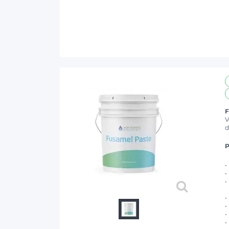
F
V
d
P