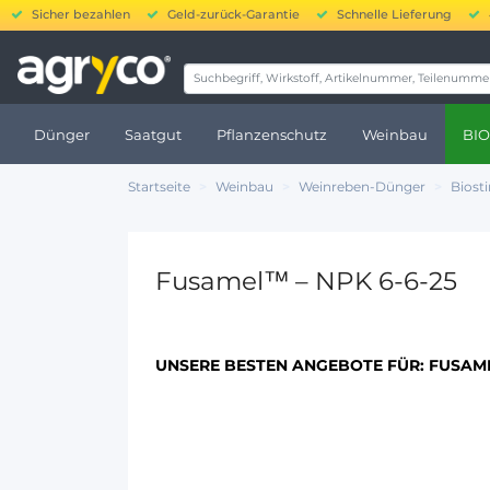
Sicher bezahlen
Geld-zurück-Garantie
Schnelle Lieferung
20.000 bis 250.000 
Dünger
Saatgut
Pflanzenschutz
Weinbau
BIO
Startseite
Weinbau
Weinreben-Dünger
Biost
Fusamel™ – NPK 6-6-25
UNSERE BESTEN ANGEBOTE FÜR:
FUSAME