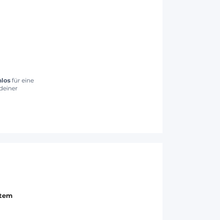
nlos
für eine
deiner
stem