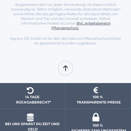
Vergewissere dich vor jeder Anwendung, ob diese wirklich
notwendig ist. Wenn möglich, verwende alternative Methoden
sowie Mittel, die das geringste Risiko für die Gesundheit von
Mensch und Tier und die Umwelt aufweisen. Nähre
Informationen findest du unter
BVL Arbeitsbereich
Pflanzenschutz
.
Agryco DE GmbH ist für den Vertrieb von Pflanzenschutzmittel
an gewerbliche Kunden zugelassen.
14 TAGE 
100 % 
  RÜCKGABERECHT*
 TRANSPARENTE PREISE
BEI UNS SPARST DU ZEIT UND 
100 % 
GELD
 SICHERES ZAHLUNGSSYSTEM