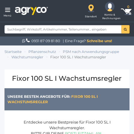
Konto &
Menü
Standort
Rechnungen
0931 87 09 81 80
| Eine Frage?
Schreibe uns!
Startseite
Pflanzenschutz
PSM nach Anwendungsgruppe
Wachstumsregler
Fixor 100 SL I Wachstumsregler
Fixor 100 SL I Wachstumsregler
UNSERE BESTEN ANGEBOTE FÜR:
FIXOR 100 SL I
WACHSTUMSREGLER
Entdecke unsere Bestpreise für Fixor 100 SL I
Wachstumsregler.
BITTE GIB DEINE
POSTLEITZAHL AN
.