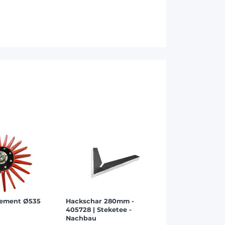
lement Ø535
Hackschar 280mm -
405728 | Steketee -
Nachbau