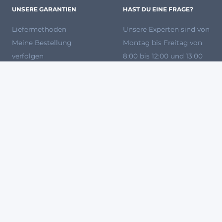
UNSERE GARANTIEN
HAST DU EINE FRAGE?
Liefermethoden
Unsere Experten
sind von
Meine Bestellung
Montag bis Freitag von
verfolgen
8:00 bis 12:00 und 13:00
Zahlungsmethoden
bis 17:00 Uhr unter
Versandkosten
0931 87 09 81 80
für dich
Rückgabe und Ersatz
da.
Unsere Marken
Häufig gestellte Fragen
So kaufst Du bei uns ein
Werden Sie Verkäufer bei
Agryco
100 % SICHERES ZAHLUNGSSYSTEM