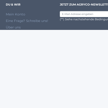
DU & WIR
JETZT ZUM AGRYCO-NEWSLETT
Mein Konto
(**) Siehe nachstehende Beding
Eine Frage? Schreibe uns!
Über uns
Ein Expertenteam
ANERKANNTE PARTNER