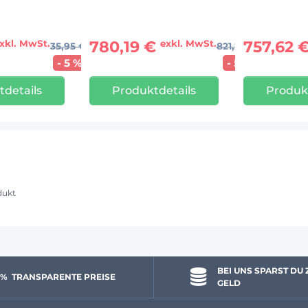
780,19 €
757,62 
xkl. MwSt.
exkl. MwSt.
35,95 €
821,25 €
- 5 %
- 5 %
details
Produktdetails
Produk
dukt
BEI UNS SPARST DU 
 % 
 TRANSPARENTE PREISE
GELD