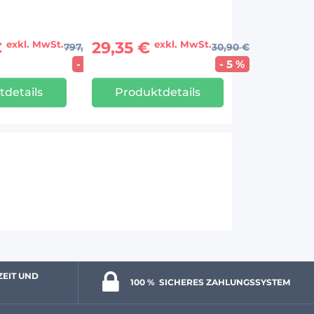
€
29,35 €
exkl. MwSt.
exkl. MwSt.
797,50 €
30,90 €
- 5 %
- 5 %
tdetails
Produktdetails
ZEIT UND 
100 % 
 SICHERES ZAHLUNGSSYSTEM