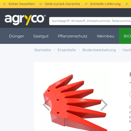
Sicher bezahlen
Geld-zurück-Garantie
Schnelle Lieferung
20.000
Dünger
Saatgut
Pflanzenschutz
Weinbau
BIO
Startseite
Ersatzteile
Bodenbearbeitung
Hack