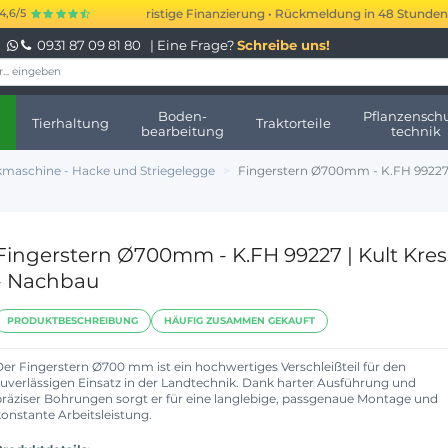
 bis 250.000 € kurzfristige Finanzierung • Rückmeldung in 48 Stunden • K
4,6/5
0931 87 09 81 80
| Eine Frage?
Schreibe uns!
Boden-
Pflanzenschu
Tierhaltung
Traktorteile
bearbeitung
technik
maschine - Hacke und Striegelegge
Fingerstern Ø700mm - K.FH 99227 
Fingerstern Ø700mm - K.FH 99227 | Kult Kres
- Nachbau
PRODUKTBESCHREIBUNG
HÄUFIG ZUSAMMEN GEKAUFT
Der Fingerstern Ø700 mm ist ein hochwertiges Verschleißteil für den
zuverlässigen Einsatz in der Landtechnik. Dank harter Ausführung und
präziser Bohrungen sorgt er für eine langlebige, passgenaue Montage und
konstante Arbeitsleistung.