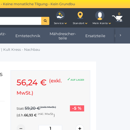
eine monatliche Tilgung • Kein Grundbucheintrag •
Mehr erfahren →
Service
Standort
Mein Konto
tz-
Mähdrescher-
Erntetechnik
Ersatzteile
Hofbeda
teile
| Kult Kress - Nachbau
s
56,24 €
(exkl.
AUF LAGER
MwSt.)
-5 %
59,20 €
(exkl. MwSt.)
Statt
inkl. MwSt.
(d.h.
66,93 €
)