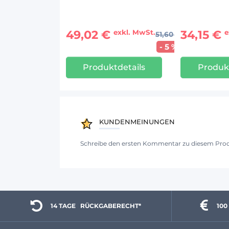
49,02 €
34,15 €
exkl. MwSt.
e
51,60 €
- 5 %
Produktdetails
Produkt
KUNDENMEINUNGEN
Schreibe den ersten Kommentar zu diesem Pro
14 TAGE 
  RÜCKGABERECHT*
100