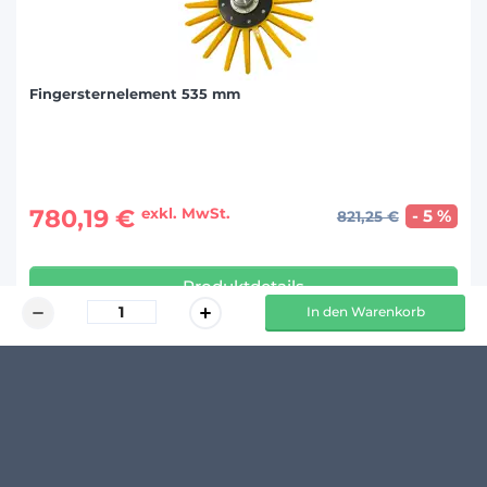
Fingersternelement 535 mm
780,19 €
exkl. MwSt.
- 5 %
821,25 €
Produktdetails
In den Warenkorb
KUNDENMEINUNGEN
Schreibe den ersten Kommentar zu diesem Produkt