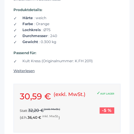
Produktdetails:
Härte
: weich
Farbe
: Orange
Lochkreis
: Ø75
Durchmesser
: 240
Gewicht
: 0.300 kg
Passend für:
Kult Kress (Originalnummer: K.FH 2011)
Weiterlesen
30,59 €
(exkl. MwSt.)
AUF LAGER
-5 %
32,20 €
(exkl. MwSt.)
Statt
inkl. MwSt.
(d.h.
36,40 €
)