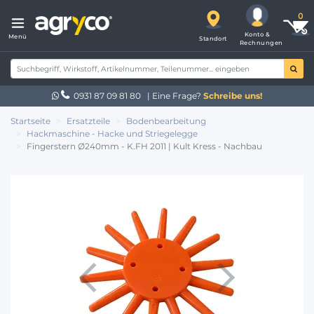
Konto &
Menü
Standort
Rechnungen
0931 87 09 81 80
| Eine Frage?
Schreibe uns!
Startseite
Ersatzteile
Bodenbearbeitung
Hackmaschine - Hacke und Striegelegge
Fingerstern Ø240mm - K.FH 2011 | Kult Kress - Nachbau