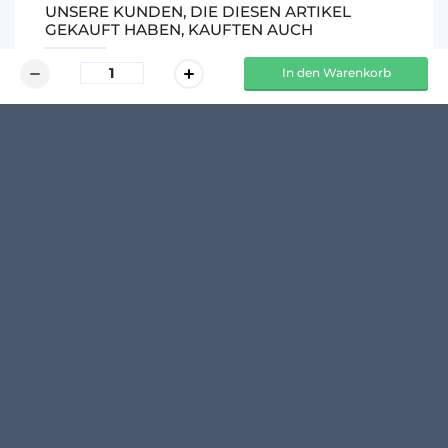
UNSERE KUNDEN, DIE DIESEN ARTIKEL
GEKAUFT HABEN, KAUFTEN AUCH
In den Warenkorb
Flügelschar 340mm - Mehrere Marken
49,02 €
exkl. MwSt.
- 5 %
51,60 €