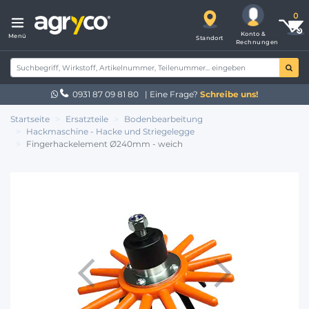
Konto &
Menü
Standort
Rechnungen
0931 87 09 81 80
| Eine Frage?
Schreibe uns!
Startseite
Ersatzteile
Bodenbearbeitung
Hackmaschine - Hacke und Striegelegge
Fingerhackelement Ø240mm - weich