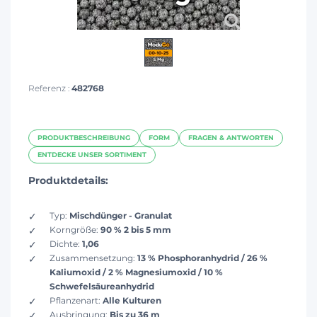
Referenz :
482768
PRODUKTBESCHREIBUNG
FORM
FRAGEN & ANTWORTEN
ENTDECKE UNSER SORTIMENT
Produktdetails:
Typ:
Mischdünger - Granulat
Korngröße:
90 % 2 bis 5 mm
Dichte:
1,06
Zusammensetzung:
13 % Phosphoranhydrid / 26 %
Kaliumoxid / 2 % Magnesiumoxid / 10 %
Schwefelsäureanhydrid
Pflanzenart:
Alle Kulturen
Ausbringung:
Bis zu 36 m