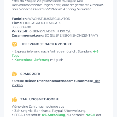
Falls du Fragen zu gesetzlichen Auflagen und
Anwenderbestimmungen hast, lade dir gerne die Produkt-
und Sicherheitsdattenblätter im Anhang herunter.
Funktion:
WACHSTUMSREGULATOR
Firma:
FINE-AGROCHEMICALS
.
008809-00
Wirkstoff:
6-BENZYLADENIN 100 G/L
Zusammensetzung:
SC (SUSPENSIONSKONZENTRAT)
LIEFERUNG JE NACH PRODUKT:
> Expresslieferung nach Anfrage möglich. Standard
4-8
Tage
>
Kostenlose Lieferung
möglich
SPARE ZEIT:
>
Stelle deinen Pflanzenschutzbedarf zusammen:
Hier
klicken
ZAHLUNGSMETHODEN:
Wähe eine Zahlungsmethode aus
> Zahlung via: Bankkarte, Paypal, Überweisung.
> SEPA-Lastschrift:
0€ Anzahlung
, du bezahlst
NACH
der