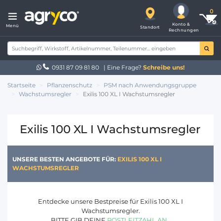
Konto &
Menü
Standort
Rechnungen
0931 87 09 81 80
| Eine Frage?
Schreibe uns!
Startseite
Pflanzenschutz
PSM nach Anwendungsgruppe
Wachstumsregler
Exilis 100 XL I Wachstumsregler
Exilis 100 XL I Wachstumsregler
UNSERE BESTEN ANGEBOTE FÜR:
EXILIS 100 XL I
WACHSTUMSREGLER
Entdecke unsere Bestpreise für Exilis 100 XL I
Wachstumsregler.
BITTE GIB DEINE
POSTLEITZAHL AN
.