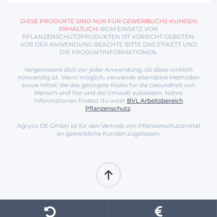
DIESE PRODUKTE SIND NUR FÜR GEWERBLICHE KUNDEN
ERHÄLTLICH:
BEIM EINSATZ VON
PFLANZENSCHUTZPRODUKTEN IST VORSICHT GEBOTEN.
VOR DER ANWENDUNG BEACHTE BITTE DAS ETIKETT UND
DIE PRODUKTINFORMATIONEN.
Vergewissere dich vor jeder Anwendung, ob diese wirklich
notwendig ist. Wenn möglich, verwende alternative Methoden
sowie Mittel, die das geringste Risiko für die Gesundheit von
Mensch und Tier und die Umwelt aufweisen. Nähre
Informationen findest du unter
BVL Arbeitsbereich
Pflanzenschutz
.
Agryco DE GmbH ist für den Vertrieb von Pflanzenschutzmittel
an gewerbliche Kunden zugelassen.