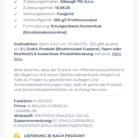
Zulassungsinhaber:
Albaugh TKI d.o.o.
Zulassungsende:
15.08.26
Wirkungsbereich:
Fungizid
Wirkstoffgehalt:
250 g/l Prothioconazol
Formulierung:
Emulgierbares Konzentrat
(Emulsionskonzentrat)
Gratisaktion
: Beim Kauf von EUSKATEL 250 gibt es jetzt
ein
5 L Gratis-Produkt (Biostimulant Fusamel, Yaarn oder
NueNutri) & kostenlose Produktberatung
inklusive.
Mehr
dazu
.
Bitte beachte, dass der Erwerb von Pflanzenschutzmittel in
der Regel nur mit einem Sachkundenachweis möglich ist.
Falls du Fragen zu gesetzlichen Auflagen und
Anwenderbestimmungen hast, lade dir gerne die Produkt-
und Sicherheitsdattenblätter im Anhang herunter.
Funktion:
FUNGIZID
Firma:
ALBAUGH-CHEMICAL
.
00A895-00
Wirkstoff:
PROTHIOCONAZOLE 250 G/L
Zusammensetzung:
EC (EMULGIERBARES
KONZENTRAT/EMULSIONSKONZENTRAT)
LIEFERUNG JE NACH PRODUKT: