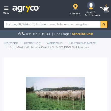
Konto &
Menü
Standort
Rechnungen
0931 87 09 81 80
| Eine Frage?
Schreibe uns!
Startseite
Tierhaltung
Weidezaun
Elektrozaun Netze
Euro-Netz Wolfsnetz Kombi JUMBO 106/2 Wildverbiss