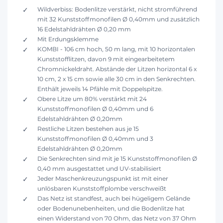
Wildverbiss: Bodenlitze verstärkt, nicht stromführend
mit 32 Kunststoffmonofilen Ø 0,40mm und zusätzlich
16 Edelstahldrähten Ø 0,20 mm
Mit Erdungsklemme
KOMBI - 106 cm hoch, 50 m lang, mit 10 horizontalen
Kunststofflitzen, davon 9 mit eingearbeitetem
Chromnickeldraht. Abstände der Litzen horizontal 6 x
10 cm, 2 x 15 cm sowie alle 30 cm in den Senkrechten.
Enthält jeweils 14 Pfähle mit Doppelspitze.
Obere Litze um 80% verstärkt mit 24
Kunststoffmonofilen Ø 0,40mm und 6
Edelstahldrähten Ø 0,20mm
Restliche Litzen bestehen aus je 15
Kunststoffmonofilen Ø 0,40mm und 3
Edelstahldrähten Ø 0,20mm
Die Senkrechten sind mit je 15 Kunststoffmonofilen Ø
0,40 mm ausgestattet und UV-stabilisiert
Jeder Maschenkreuzungspunkt ist mit einer
unlösbaren Kunststoffplombe verschweißt
Das Netz ist standfest, auch bei hügeligem Gelände
oder Bodenunebenheiten, und die Bodenlitze hat
einen Widerstand von 70 Ohm, das Netz von 37 Ohm