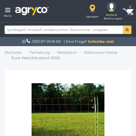
Konto &
Menü
Standort
Rechnungen
0931 87 09 81 80
| Eine Frage?
Schreibe uns!
Startseite
Tierhaltung
Weidezaun
Elektrozaun Netze
Euro-Netz Extrahoch 120/2