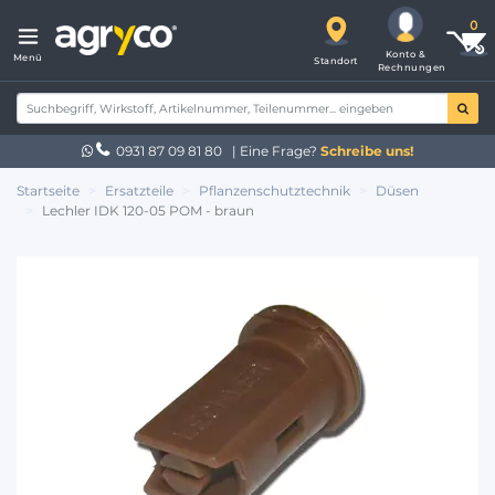
Konto &
Menü
Standort
Rechnungen
0931 87 09 81 80
| Eine Frage?
Schreibe uns!
Startseite
Ersatzteile
Pflanzenschutztechnik
Düsen
Lechler IDK 120-05 POM - braun