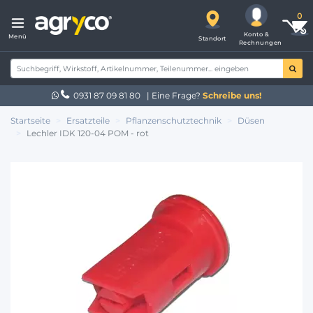
Konto &
Menü
Standort
Rechnungen
0931 87 09 81 80
| Eine Frage?
Schreibe uns!
Startseite
Ersatzteile
Pflanzenschutztechnik
Düsen
Lechler IDK 120-04 POM - rot