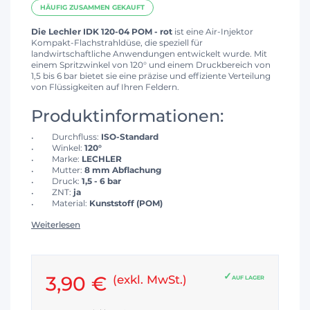
HÄUFIG ZUSAMMEN GEKAUFT
Die Lechler IDK 120-04 POM - rot
ist eine Air-Injektor
Kompakt-Flachstrahldüse, die speziell für
landwirtschaftliche Anwendungen entwickelt wurde. Mit
einem Spritzwinkel von 120° und einem Druckbereich von
1,5 bis 6 bar bietet sie eine präzise und effiziente Verteilung
von Flüssigkeiten auf Ihren Feldern.
Produktinformationen:
Durchfluss:
ISO-Standard
Winkel:
120°
Marke:
LECHLER
Mutter:
8 mm Abflachung
Druck:
1,5 - 6 bar
ZNT:
ja
Material:
Kunststoff (POM)
Weiterlesen
3,90 €
(exkl. MwSt.)
AUF LAGER