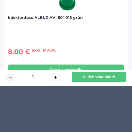
Injektordüse ALBUZ AVI 80° 015 grün
8,00 €
exkl. MwSt.
Produktdetails
In den Warenkorb
KUNDENMEINUNGEN
5
/
5
Robert S.
Ho
Ackerbau
Mis