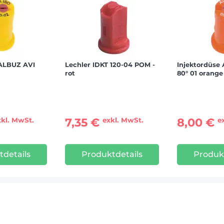
 ALBUZ AVI
Lechler IDKT 120-04 POM -
Injektordüse
rot
80° 01 orange
7,35 €
8,00 €
xkl. MwSt.
exkl. MwSt.
e
details
Produktdetails
Produk