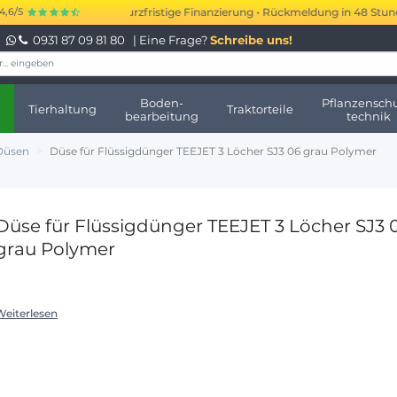
.000 bis 250.000 € kurzfristige Finanzierung • Rückmeldung in 48 Stunden 
4,6/5
0931 87 09 81 80
| Eine Frage?
Schreibe uns!
Boden-
Pflanzenschu
Tierhaltung
Traktorteile
bearbeitung
technik
Düsen
Düse für Flüssigdünger TEEJET 3 Löcher SJ3 06 grau Polymer
Düse für Flüssigdünger TEEJET 3 Löcher SJ3 
grau Polymer
Weiterlesen