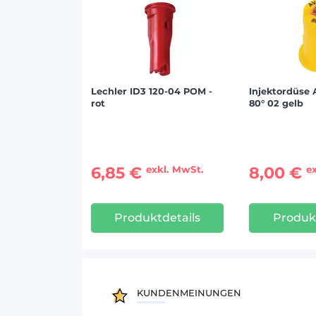
Lechler ID3 120-04 POM -
Injektordüse
rot
80° 02 gelb
6,85 €
8,00 €
exkl. MwSt.
e
Produktdetails
Produkt
KUNDENMEINUNGEN