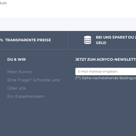
dukt
BEI UNS SPARST DU 
 % 
 TRANSPARENTE PREISE
GELD
DU & WIR
JETZT ZUM AGRYCO-NEWSLETT
Mein Konto
(**) Siehe nachstehende Beding
Eine Frage? Schreibe uns!
Über uns
Ein Expertenteam