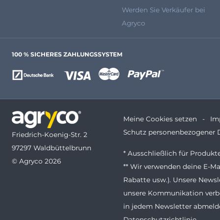
Werden Sie Verkäufer bei
Agryco
100 % SICHERES ZAHLUNGSSYSTEM
Meine Cookies setzen
Im
Schutz personenbezogener 
Friedrich-Koenig-Str. 2
97297 Waldbüttelbrunn
* Ausschließlich für Produk
© Agryco 2026
** Wir verwenden deine E-Ma
Rabatte usw.). Unsere Newsl
unsere Kommunikation verbe
in jedem Newsletter abmelde
Datenschutzrichtlinie
.