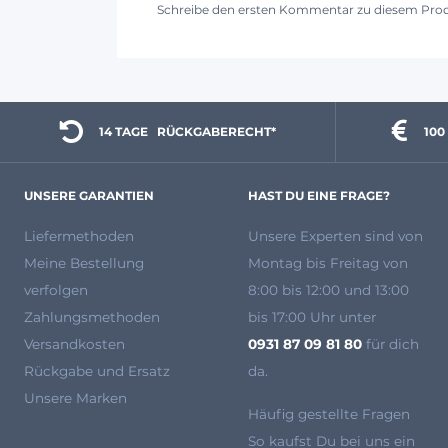
Schreibe den ersten Kommentar zu diesem Pro
14 TAGE 
  RÜCKGABERECHT*
100
UNSERE GARANTIEN
HAST DU EINE FRAGE?
Liefermethoden
Unsere Experten
sind von
Meine Bestellung
Montag bis Freitag von
verfolgen
8:00 bis 12:00 und 13:00
Zahlungsmethoden
bis 17:00 Uhr unter
Versandkosten
0931 87 09 81 80
für dich
Rückgabe und Ersatz
da.
Unsere Marken
Häufig gestellte Fragen
So kaufst Du bei uns ein