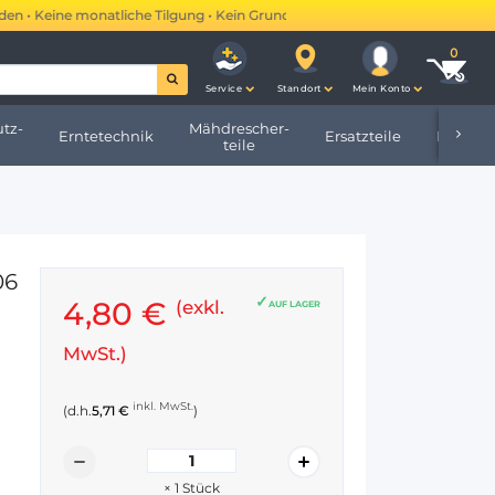
• Keine monatliche Tilgung • Kein Grundbucheintrag •
Mehr erfahren →
Service
Standort
Mein Konto
tz-
Mähdrescher-
Erntetechnik
Ersatzteile
Hofbeda
teile
06
4,80 €
(exkl.
AUF LAGER
MwSt.)
inkl. MwSt.
(d.h.
5,71 €
)
×
1
Stück