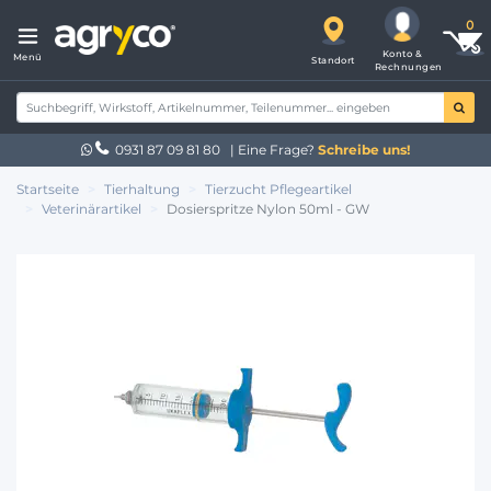
Konto &
Menü
Standort
Rechnungen
0931 87 09 81 80
| Eine Frage?
Schreibe uns!
Startseite
Tierhaltung
Tierzucht Pflegeartikel
Veterinärartikel
Dosierspritze Nylon 50ml - GW