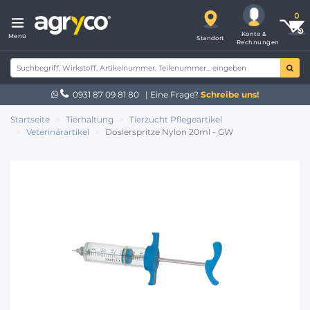
Konto &
Menü
Standort
Rechnungen
0931 87 09 81 80
| Eine Frage?
Schreibe uns!
Startseite
Tierhaltung
Tierzucht Pflegeartikel
Veterinärartikel
Dosierspritze Nylon 20ml - GW