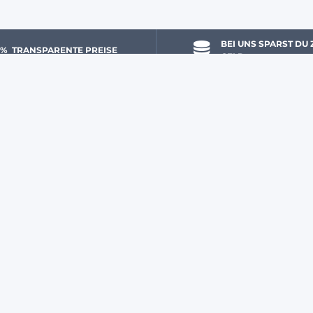
BEI UNS SPARST DU 
 % 
 TRANSPARENTE PREISE
GELD
DU & WIR
JETZT ZUM AGRYCO-NEWSLETT
Mein Konto
(**) Siehe nachstehende Beding
Eine Frage? Schreibe uns!
Über uns
Ein Expertenteam