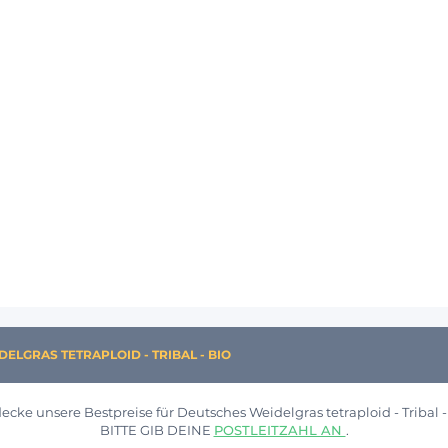
ELGRAS TETRAPLOID - TRIBAL - BIO
ecke unsere Bestpreise für Deutsches Weidelgras tetraploid - Tribal -
BITTE GIB DEINE
POSTLEITZAHL AN
.