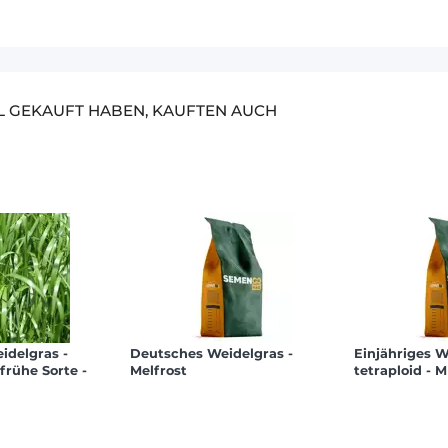
EL GEKAUFT HABEN, KAUFTEN AUCH
idelgras -
Deutsches Weidelgras -
Einjähriges W
lfrühe Sorte -
Melfrost
tetraploid -