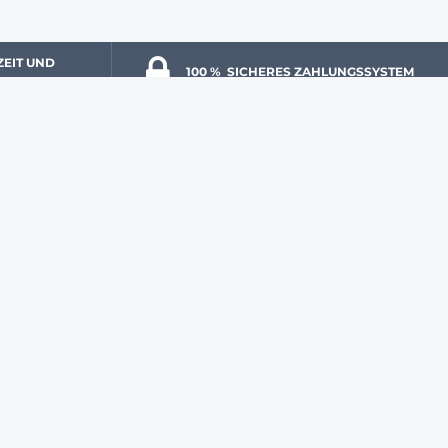
ZEIT UND 
100 % 
 SICHERES ZAHLUNGSSYSTEM
ER ANMELDEN UND AKTUELLE ANGEBOTE NUTZEN!
Anmelden
ungen