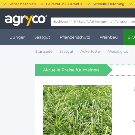
Sicher bezahlen
Geld-zurück-Garantie
Schnelle Lieferung
20.
Dünger
Saatgut
Pflanzenschutz
Weinbau
BIO
Startseite
Saatgut
Ackerfutter
Weidelgras
Aktuelle Preise für meinen
Standort anzeigen