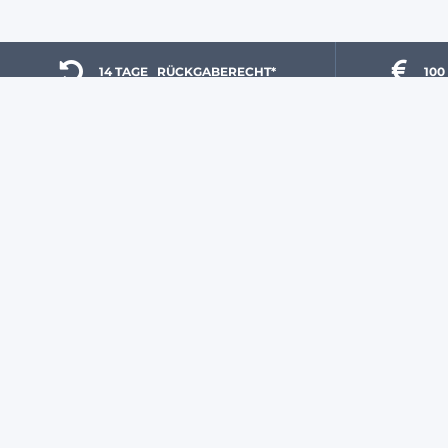
14 TAGE 
  RÜCKGABERECHT*
100
UNSERE GARANTIEN
HAST DU EINE FRAGE?
Liefermethoden
Unsere Experten
sind von
Meine Bestellung
Montag bis Freitag von
verfolgen
8:00 bis 12:00 und 13:00
Zahlungsmethoden
bis 17:00 Uhr unter
Versandkosten
0931 87 09 81 80
für dich
Rückgabe und Ersatz
da.
Unsere Marken
Häufig gestellte Fragen
So kaufst Du bei uns ein
Werden Sie Verkäufer bei
Agryco