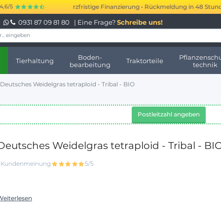
000 bis 250.000 € kurzfristige Finanzierung • Rückmeldung in 48 Stunden •
4,6/5
0931 87 09 81 80
| Eine Frage?
Schreibe uns!
Boden-
Pflanzenschu
Tierhaltung
Traktorteile
bearbeitung
technik
Deutsches Weidelgras tetraploid - Tribal - BIO
Postleitzahl angeben
Deutsches Weidelgras tetraploid - Tribal - BI
1 Kundenmeinung
5/5
Weiterlesen