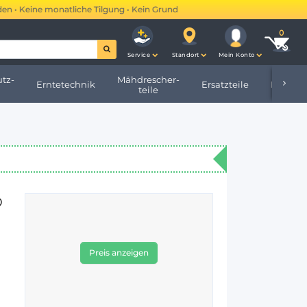
 Keine monatliche Tilgung • Kein Grundbucheintrag •
Mehr erfahren →
Service
Standort
Mein Konto
tz-
Mähdrescher-
Erntetechnik
Ersatzteile
Hofbeda
teile
O
Preis anzeigen