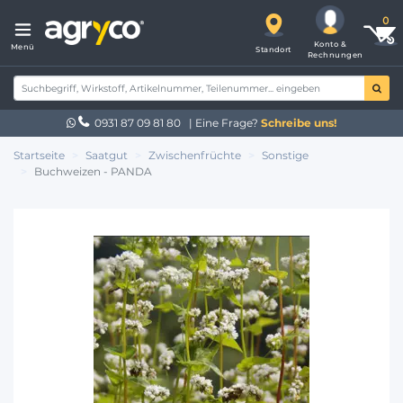
Konto &
Menü
Standort
Rechnungen
0931 87 09 81 80
| Eine Frage?
Schreibe uns!
Startseite
Saatgut
Zwischenfrüchte
Sonstige
Buchweizen - PANDA