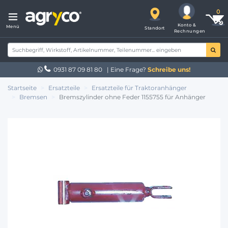
Konto &
Menü
Standort
Rechnungen
0931 87 09 81 80
| Eine Frage?
Schreibe uns!
Startseite
Ersatzteile
Ersatzteile für Traktoranhänger
Bremsen
Bremszylinder ohne Feder 1155755 für Anhänger