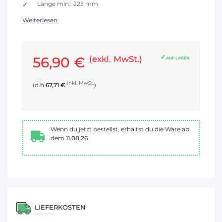
Länge min.: 225 mm
Weiterlesen
56,90 €
(exkl. MwSt.)
AUF LAGER
inkl. MwSt.
(d.h.
67,71 €
)
Wenn du jetzt bestellst, erhältst du die Ware ab
dem
11.08.26
LIEFERKOSTEN