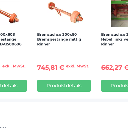
300x60S
Bremsachse 300x80
Bremsachse 3
gestänge
Bremsgestänge mittig
Hebel links ve
r BA1500606
Rinner
Rinner
€
745,81 €
662,27 
exkl. MwSt.
exkl. MwSt.
details
Produktdetails
Produk