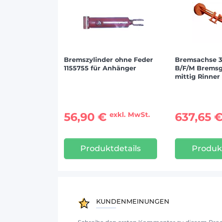
Bremszylinder ohne Feder
Bremsachse 
1155755 für Anhänger
B/F/M Brems
mittig Rinne
56,90 €
637,65 
exkl. MwSt.
Produktdetails
Produkt
KUNDENMEINUNGEN