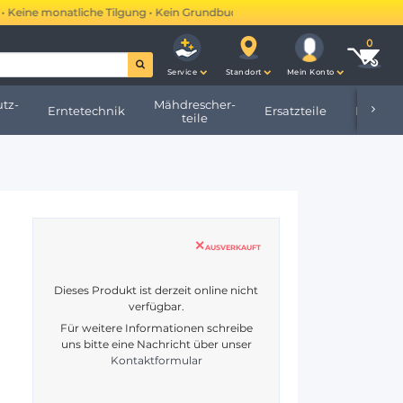
eine monatliche Tilgung • Kein Grundbucheintrag •
Mehr erfahren →
Service
Standort
Mein Konto
tz-
Mähdrescher-
Erntetechnik
Ersatzteile
Hofbeda
teile
AUSVERKAUFT
Dieses Produkt ist derzeit online nicht
verfügbar.
Für weitere Informationen schreibe
uns bitte eine Nachricht über unser
Kontaktformular