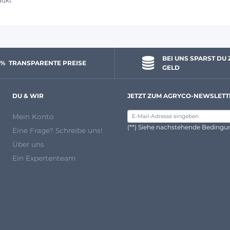
dukt
BEI UNS SPARST DU 
 % 
 TRANSPARENTE PREISE
GELD
DU & WIR
JETZT ZUM AGRYCO-NEWSLETT
Mein Konto
(**) Siehe nachstehende Beding
Eine Frage? Schreibe uns!
Über uns
Ein Expertenteam