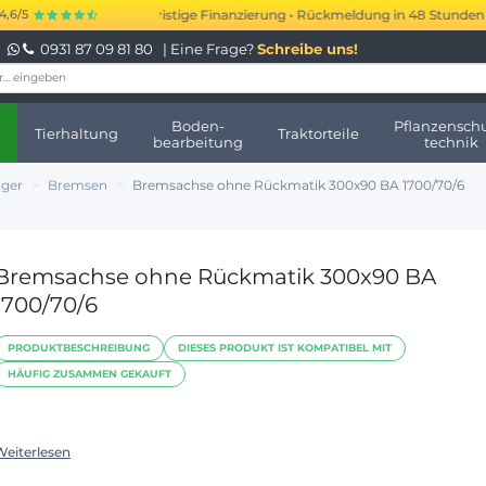
 bis 250.000 € kurzfristige Finanzierung • Rückmeldung in 48 Stunden • K
4,6/5
0931 87 09 81 80
| Eine Frage?
Schreibe uns!
Boden-
Pflanzenschu
Tierhaltung
Traktorteile
bearbeitung
technik
nger
Bremsen
Bremsachse ohne Rückmatik 300x90 BA 1700/70/6
Bremsachse ohne Rückmatik 300x90 BA
1700/70/6
PRODUKTBESCHREIBUNG
DIESES PRODUKT IST KOMPATIBEL MIT
HÄUFIG ZUSAMMEN GEKAUFT
Weiterlesen