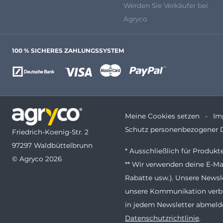
Werden Sie Verkäufer bei
Agryco
100 % SICHERES ZAHLUNGSSYSTEM
Meine Cookies setzen
Im
Schutz personenbezogener 
Friedrich-Koenig-Str. 2
97297 Waldbüttelbrunn
* Ausschließlich für Produk
© Agryco 2026
** Wir verwenden deine E-Ma
Rabatte usw.). Unsere Newsl
unsere Kommunikation verbe
in jedem Newsletter abmelde
Datenschutzrichtlinie
.