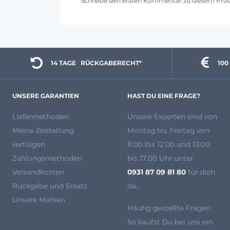
Schreibe den ersten Kommentar zu diesem Pro
14 TAGE 
  RÜCKGABERECHT*
100
UNSERE GARANTIEN
HAST DU EINE FRAGE?
Liefermethoden
Unsere Experten
sind von
Meine Bestellung
Montag bis Freitag von
verfolgen
8:00 bis 12:00 und 13:00
Zahlungsmethoden
bis 17:00 Uhr unter
Versandkosten
0931 87 09 81 80
für dich
Rückgabe und Ersatz
da.
Unsere Marken
Häufig gestellte Fragen
So kaufst Du bei uns ein