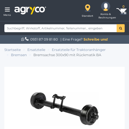
Konto &
Menü
Standort
Rechnungen
0931 87 09 81 80
| Eine Frage?
Schreibe uns!
Startseite
Ersatzteile
Ersatzteile für Traktoranhänger
Bremsen
Bremsachse 300x90 mit Rückmatik BA