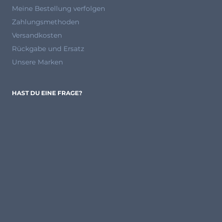
Meine Bestellung verfolgen
Zahlungsmethoden
Versandkosten
Rückgabe und Ersatz
Unsere Marken
HAST DU EINE FRAGE?
Unsere Experten
sind von Montag bis Freitag von 8:00 bis
12:00 und 13:00 bis 17:00 Uhr unter
0931 87 09 81 80
für
dich da.
Häufig gestellte Fragen
So kaufst Du bei uns ein
Werden Sie Verkäufer bei Agryco
DU & WIR