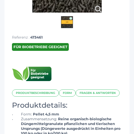
Referenz :
473461
FÜR BIOBETRIEBE GEEIGNET
PRODUKTBESCHREIBUNG
FORM
FRAGEN & ANTWORTEN
Produktdetails:
Form:
Pellet 4,5 mm
Zusammensetzung:
Reine organisch-biologische
Düngemittelgranulate pflanzlichen und tierischen
Ursprungs (Düngewerte ausgedrückt in Einheiten pro
100 kg oder in kg/100 kg)