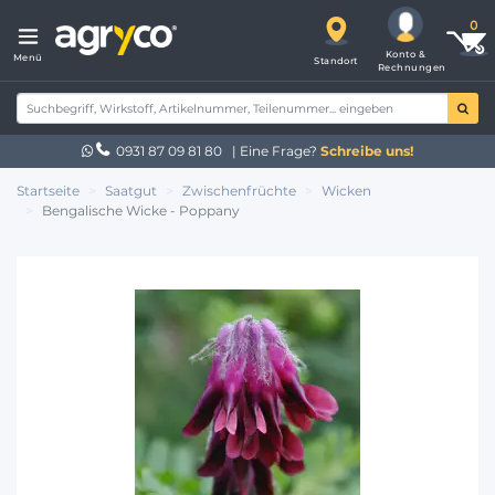
Konto &
Menü
Standort
Rechnungen
0931 87 09 81 80
| Eine Frage?
Schreibe uns!
Startseite
Saatgut
Zwischenfrüchte
Wicken
Bengalische Wicke - Poppany