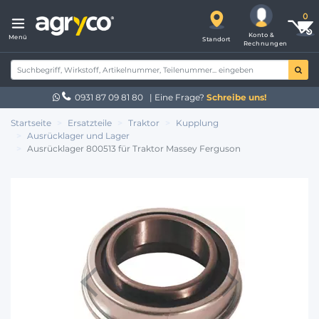
Konto &
Menü
Standort
Rechnungen
0931 87 09 81 80
| Eine Frage?
Schreibe uns!
Startseite
Ersatzteile
Traktor
Kupplung
Ausrücklager und Lager
Ausrücklager 800513 für Traktor Massey Ferguson