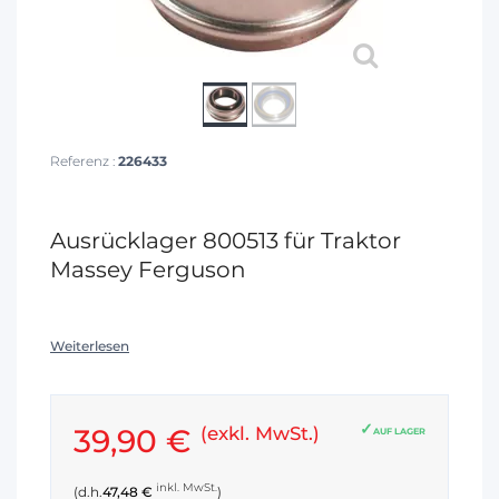
Referenz :
226433
Ausrücklager 800513 für Traktor
Massey Ferguson
Weiterlesen
39,90 €
(exkl. MwSt.)
AUF LAGER
inkl. MwSt.
(d.h.
47,48 €
)