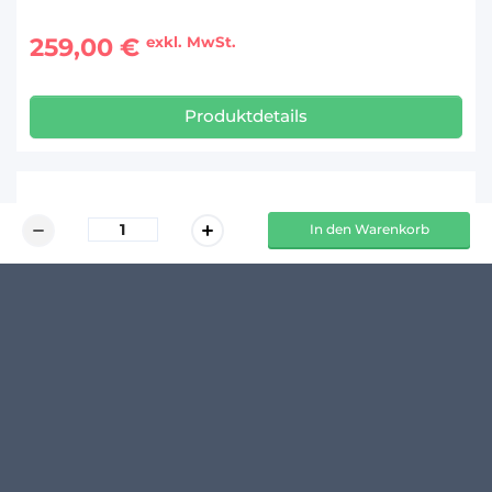
259,00 €
exkl. MwSt.
Produktdetails
KUNDENMEINUNGEN
In den Warenkorb
Schreibe den ersten Kommentar zu diesem Produkt
14 TAGE 
100 % 