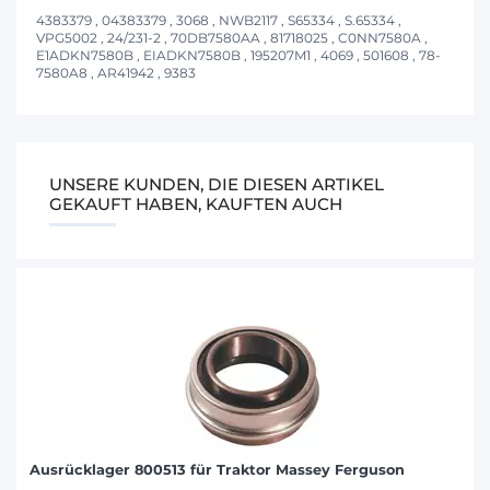
4383379 , 04383379 , 3068 , NWB2117 , S65334 , S.65334 ,
VPG5002 , 24/231-2 , 70DB7580AA , 81718025 , C0NN7580A ,
E1ADKN7580B , EIADKN7580B , 195207M1 , 4069 , 501608 , 78-
7580A8 , AR41942 , 9383
UNSERE KUNDEN, DIE DIESEN ARTIKEL
GEKAUFT HABEN, KAUFTEN AUCH
Ausrücklager 800513 für Traktor Massey Ferguson