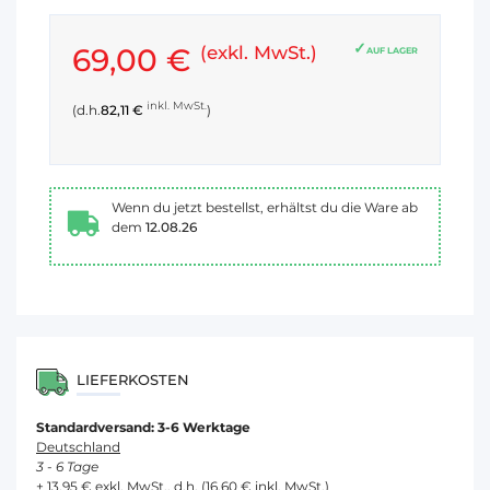
69,00 €
(exkl. MwSt.)
AUF LAGER
inkl. MwSt.
(d.h.
82,11 €
)
Wenn du jetzt bestellst, erhältst du die Ware ab
dem
12.08.26
LIEFERKOSTEN
Standardversand: 3-6 Werktage
Deutschland
3 - 6 Tage
+ 13,95 € exkl. MwSt., d.h. (16,60 € inkl. MwSt.)