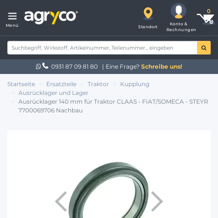
Konto &
Menü
Standort
Rechnungen
0931 87 09 81 80
| Eine Frage?
Schreibe uns!
Startseite
Ersatzteile
Traktor
Kupplung
Ausrücklager und Lager
Ausrücklager 140 mm für Traktor CLAAS - FIAT/SOMECA - STEYR
7700069706 Nachbau