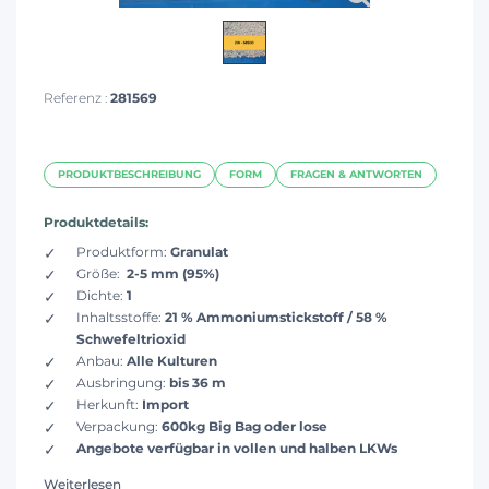
Referenz :
281569
PRODUKTBESCHREIBUNG
FORM
FRAGEN & ANTWORTEN
Produktdetails:
Produktform:
Granulat
Größe:
2-5 mm (95%)
Dichte:
1
Inhaltsstoffe:
21 % Ammoniumstickstoff / 58 %
Schwefeltrioxid
Anbau:
Alle Kulturen
Ausbringung:
bis 36 m​
Herkunft:
Import
Verpackung:
600kg Big Bag oder lose
Angebote verfügbar in vollen und halben LKWs
Weiterlesen