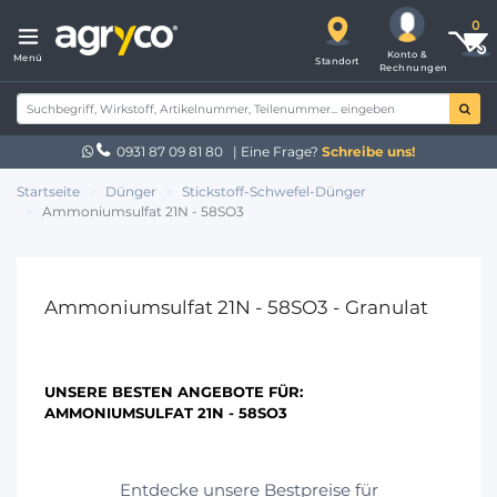
Konto &
Menü
Standort
Rechnungen
0931 87 09 81 80
| Eine Frage?
Schreibe uns!
Startseite
Dünger
Stickstoff-Schwefel-Dünger
Ammoniumsulfat 21N - 58SO3
Ammoniumsulfat 21N - 58SO3 - Granulat
UNSERE BESTEN ANGEBOTE FÜR:
AMMONIUMSULFAT 21N - 58SO3
Entdecke unsere Bestpreise für