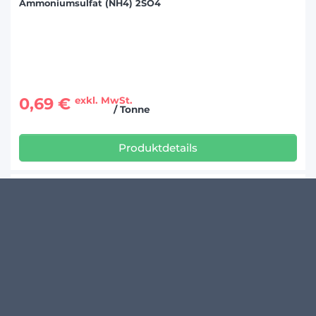
Ammoniumsulfat (NH4) 2SO4
0,69 €
exkl. MwSt.
/ Tonne
Produktdetails
YaraBela® Sulfan N24 + 16 SO3