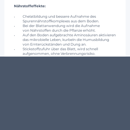
Nährstoffeffekte:
Chelatbildung und bessere Aufnahme des
Spurennährstoffkomplexes aus dem Boden.
Bei der Blattanwendung wird die Aufnahme
von Nährstoffen durch die Pflanze erhöht.
Auf den Boden aufgebrachte Aminosäuren aktivieren
das mikrobielle Leben, kurbeln die Humusbildung
von Ernterückständen und Dung an.
Stickstoffzufuhr über das Blatt, wird schnell
aufgenommen, ohne Verbrennungsrisiko.
Biostimulierende Effekte
Steigerung der Proteinsynthese: Faktor für
Wachstum und Qualität.
Steigerung der Chlorophyllsynthese: Faktor für
Wachstum und Nachhaltigkeit.
Wirksam gegen Stress:
Bei klimatischem Stress, übermäßigem Salzgehalt,
Schädlingsbefall oder dem Einsatz bestimmter
chemischer Substanzen stoppt die Pflanze die
Proteinsynthese und das Wachstum. Die enthaltenen
Aminosäuren in Protaminal® Plus fördern das
Pflanzenwachstum.