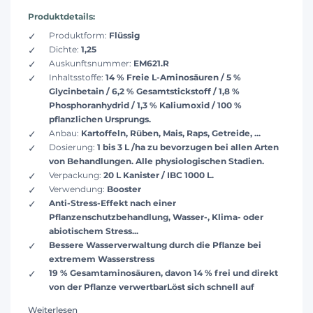
Produktdetails:
Produktform:
Flüssig
Dichte:
1,25
Auskunftsnummer:
EM621.R
Inhaltsstoffe:
14 % Freie L-Aminosäuren / 5 %
Glycinbetain / 6,2 % Gesamtstickstoff / 1,8 %
Phosphoranhydrid / 1,3 % Kaliumoxid / 100 %
pflanzlichen Ursprungs.
Anbau:
Kartoffeln, Rüben, Mais, Raps, Getreide, ...
Dosierung:
1 bis 3 L /ha zu bevorzugen bei allen Arten
von Behandlungen. Alle physiologischen Stadien.
Verpackung:
20 L Kanister / IBC 1000 L.
Verwendung:
Booster
Anti-Stress-Effekt nach einer
Pflanzenschutzbehandlung, Wasser-, Klima- oder
abiotischem Stress...
Bessere Wasserverwaltung durch die Pflanze bei
extremem Wasserstress
19 % Gesamtaminosäuren, davon 14 % frei und direkt
von der Pflanze verwertbarLöst sich schnell auf
Weiterlesen