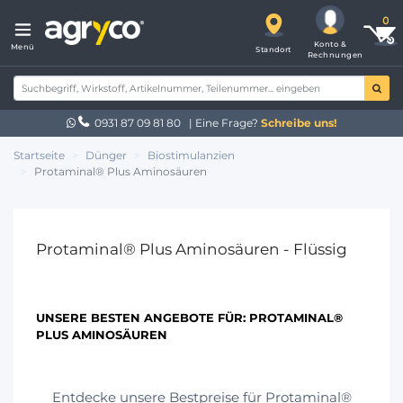
Konto &
Menü
Standort
Rechnungen
0931 87 09 81 80
| Eine Frage?
Schreibe uns!
Startseite
Dünger
Biostimulanzien
Protaminal® Plus Aminosäuren
Protaminal® Plus Aminosäuren - Flüssig
UNSERE BESTEN ANGEBOTE FÜR:
PROTAMINAL®
PLUS AMINOSÄUREN
Entdecke unsere Bestpreise für Protaminal®