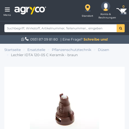
Konto &
Menü
Standort
Rechnungen
0931 87 09 81 80
| Eine Frage?
Schreibe uns!
Startseite
Ersatzteile
Pflanzenschutztechnik
Düsen
Lechler IDTA 120-05 C Keramik - braun