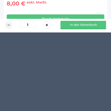
8,00 €
exkl. MwSt.
Produktdetails
In den Warenkorb
KUNDENMEINUNGEN
Schreibe den ersten Kommentar zu diesem Produkt
14 TAGE 
100 % 
  RÜCKGABERECHT*
 TRANSPARENTE PREISE