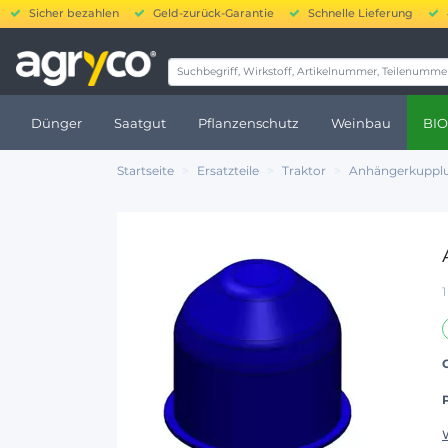
Sicher bezahlen
Geld-zurück-Garantie
Schnelle Lieferung
20.000
Dünger
Saatgut
Pflanzenschutz
Weinbau
BIO
Startseite
Ersatzteile
Traktor
Anhängerkuppl