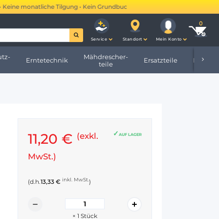
ine monatliche Tilgung • Kein Grundbucheintrag •
Mehr erfahren →
Service
Standort
Mein Konto
tz-
Mähdrescher-
Erntetechnik
Ersatzteile
Hofbeda
teile
11,20 €
(exkl.
AUF LAGER
MwSt.)
inkl. MwSt.
(d.h.
13,33 €
)
×
1
Stück