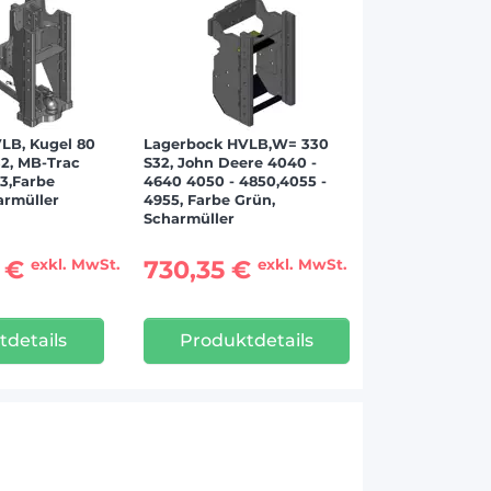
LB, Kugel 80
Lagerbock HVLB,W= 330
32, MB-Trac
S32, John Deere 4040 -
3,Farbe
4640 4050 - 4850,4055 -
armüller
4955, Farbe Grün,
Scharmüller
0 €
730,35 €
exkl. MwSt.
exkl. MwSt.
tdetails
Produktdetails