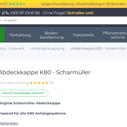
 bis 250.000 € kurzfristige Finanzierung • Rückmeldung in 48 Stunden • Ke
4,6/5
0931 87 09 81 80
| Eine Frage?
Schreibe uns!
Boden-
Pflanzenschu
Tierhaltung
Traktorteile
bearbeitung
technik
ung - Hubwerk
Anhängerkupplung
Abdeckkappe K80 - Scharmüller
Abdeckkappe K80 - Scharmüller
1 Kundenmeinung
5/5
HÄUFIG ZUSAMMEN GEKAUFT
Original Scharmüller Abdeckkappe
Passend für alle K80 Anhängesysteme
Weiterlesen