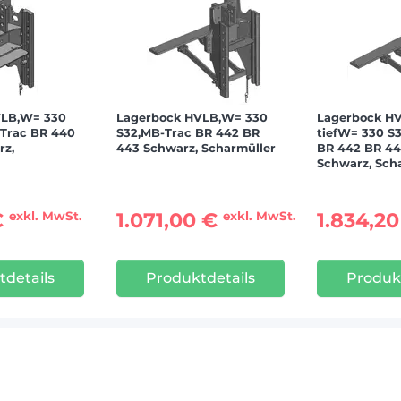
VLB,W= 330
Lagerbock HVLB,W= 330
Lagerbock HV
-Trac BR 440
S32,MB-Trac BR 442 BR
tiefW= 330 S
rz,
443 Schwarz, Scharmüller
BR 442 BR 44
Schwarz, Sch
€
1.071,00 €
1.834,2
exkl. MwSt.
exkl. MwSt.
details
Produktdetails
Produk