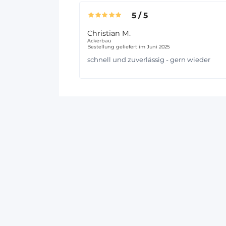
5
/
5
Christian M.
Ackerbau
Bestellung geliefert im Juni 2025
schnell und zuverlässig - gern wieder
14 TAGE 
  RÜCKGABERECHT*
100
UNSERE GARANTIEN
HAST DU EINE FRAGE?
Liefermethoden
Unsere Experten
sind von
Meine Bestellung
Montag bis Freitag von
verfolgen
8:00 bis 12:00 und 13:00